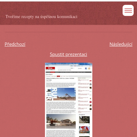
Tvoříme recepty na úspěšnou komunikaci
Předchozí
Následující
Spustit prezentaci