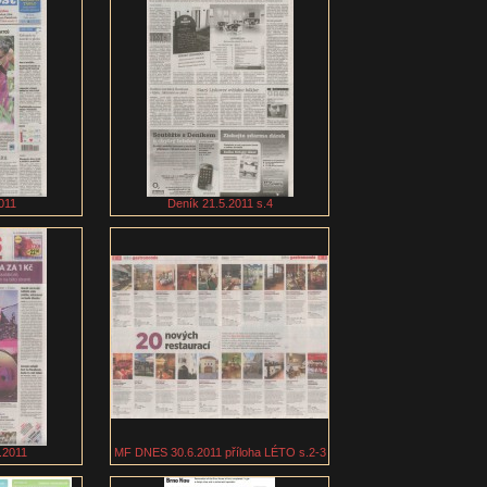
011
Deník 21.5.2011 s.4
.2011
MF DNES 30.6.2011 příloha LÉTO s.2-3