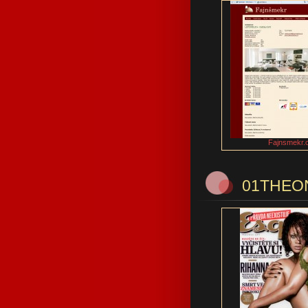
Fajnsmekr.
01THEO