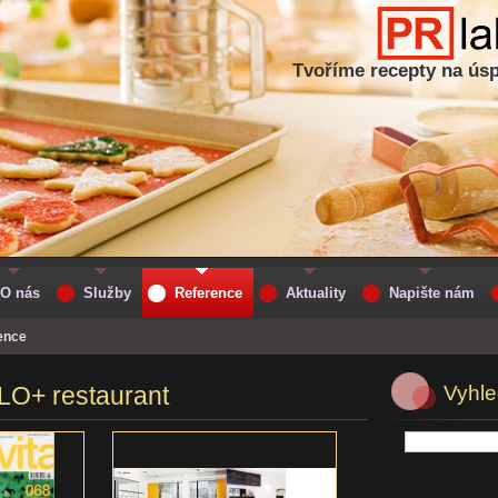
Tvoříme recepty na ús
O nás
Služby
Reference
Aktuality
Napište nám
ence
O+ restaurant
Vyhle