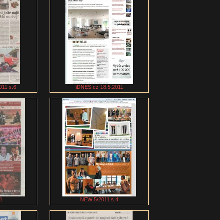
11 s.6
iDNES.cz 18.5.2011
1
NEW 5/2011 s.4