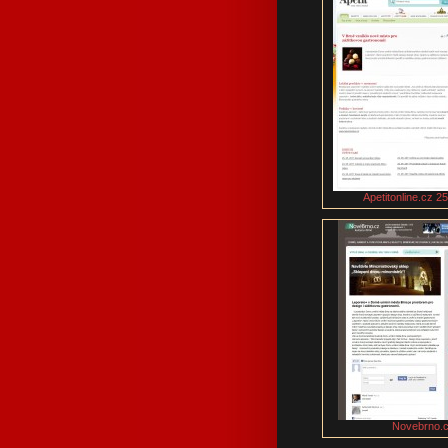
Apetitonline.cz 2
Novebrno.