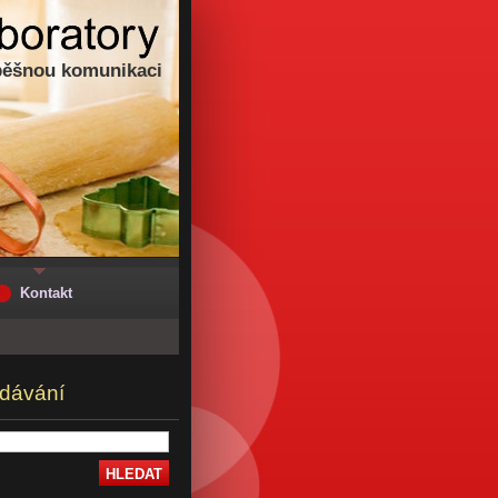
pěšnou komunikaci
Kontakt
dávání