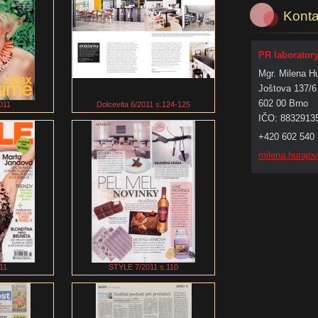
Konta
PR laborator
Mgr. Milena H
Joštova 137/6
602 00 Brno
011
Dolcevita 6/2011 s.124-125
IČO: 8832913
+420 602 540
milena.h
urajo
11
STYLE 7/2011 s.110