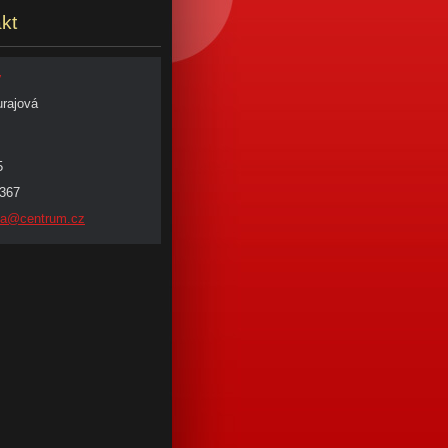
kt
y
urajová
5
 367
va@
centrum.
cz