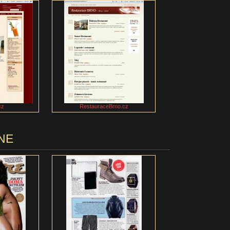
cz
RestauraceBrno.cz
NE