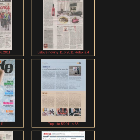
.6.2011
Lidové noviny 11.6.2011 Relax s.4
011
Top Life 5/2011 s.63