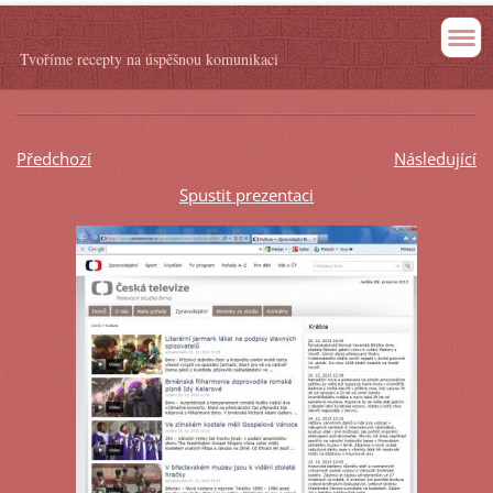
Tvoříme recepty na úspěšnou komunikaci
Předchozí
Následující
Spustit prezentaci