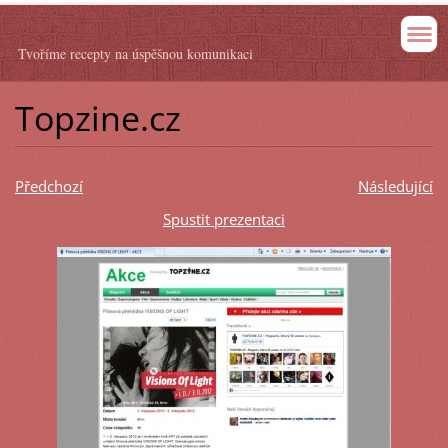
Tvoříme recepty na úspěšnou komunikaci
Topzine.cz
Předchozí
Následující
Spustit prezentaci