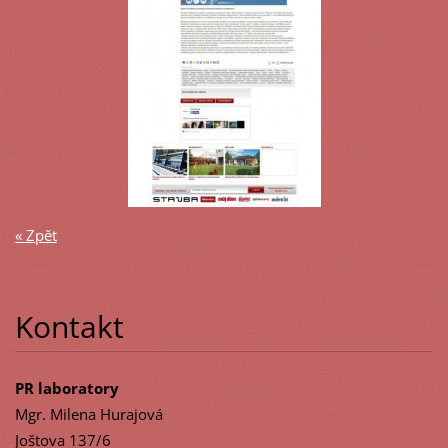
« Zpět
Kontakt
PR laboratory
Mgr. Milena Hurajová
Joštova 137/6