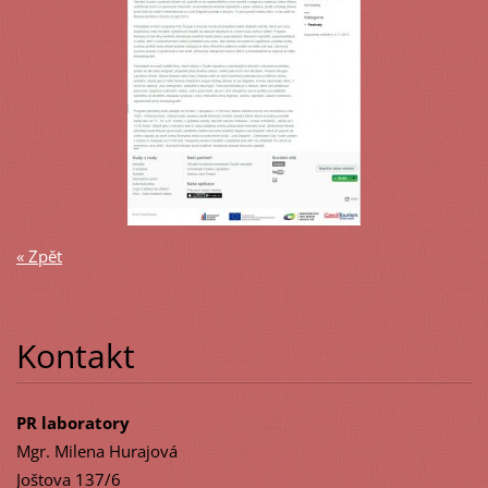
« Zpět
Kontakt
PR laboratory
Mgr. Milena Hurajová
Joštova 137/6